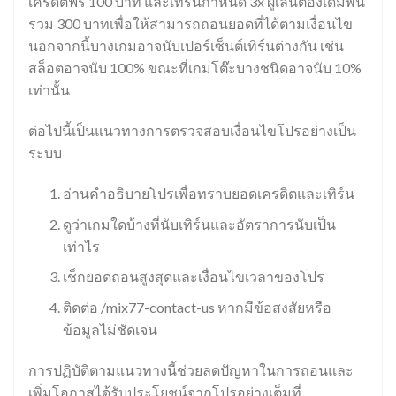
เครดิตฟรี 100 บาท และเทิร์นกำหนด 3x ผู้เล่นต้องเดิมพัน
รวม 300 บาทเพื่อให้สามารถถอนยอดที่ได้ตามเงื่อนไข
นอกจากนี้บางเกมอาจนับเปอร์เซ็นต์เทิร์นต่างกัน เช่น
สล็อตอาจนับ 100% ขณะที่เกมโต๊ะบางชนิดอาจนับ 10%
เท่านั้น
ต่อไปนี้เป็นแนวทางการตรวจสอบเงื่อนไขโปรอย่างเป็น
ระบบ
อ่านคำอธิบายโปรเพื่อทราบยอดเครดิตและเทิร์น
ดูว่าเกมใดบ้างที่นับเทิร์นและอัตราการนับเป็น
เท่าไร
เช็กยอดถอนสูงสุดและเงื่อนไขเวลาของโปร
ติดต่อ /mix77-contact-us หากมีข้อสงสัยหรือ
ข้อมูลไม่ชัดเจน
การปฏิบัติตามแนวทางนี้ช่วยลดปัญหาในการถอนและ
เพิ่มโอกาสได้รับประโยชน์จากโปรอย่างเต็มที่