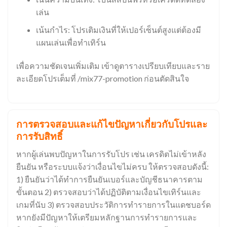
เล่น
เน้นกำไร: โปรเติมเงินที่ให้เปอร์เซ็นต์สูงแต่ต้องมี
แผนเล่นเพื่อทำเทิร์น
เพื่อความชัดเจนเพิ่มเติม เข้าดูตารางเปรียบเทียบและราย
ละเอียดโปรเต็มที่ /mix77-promotion ก่อนตัดสินใจ
การตรวจสอบและแก้ไขปัญหาเกี่ยวกับโปรและ
การรับสิทธิ์
หากผู้เล่นพบปัญหาในการรับโปร เช่น เครดิตไม่เข้าหลัง
ยืนยัน หรือระบบแจ้งว่าเงื่อนไขไม่ครบ ให้ตรวจสอบดังนี้:
1) ยืนยันว่าได้ทำการยืนยันเบอร์และบัญชีธนาคารตาม
ขั้นตอน 2) ตรวจสอบว่าได้ปฏิบัติตามเงื่อนไขเทิร์นและ
เกมที่นับ 3) ตรวจสอบประวัติการทำรายการในแดชบอร์ด
หากยังมีปัญหาให้เตรียมหลักฐานการทำรายการและ