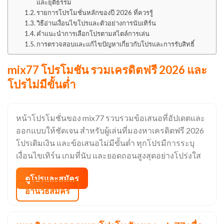
และยุติธรรม
รายการโปรโมชั่นหลักของปี 2026 ที่ควรรู้
วิธีอ่านเงื่อนไขโปรและตัวอย่างการนับเทิร์น
คำแนะนำการเลือกโปรตามสไตล์การเล่น
การตรวจสอบและแก้ไขปัญหาเกี่ยวกับโปรและการรับสิทธิ์
mix77 โปรโมชัน รวมเครดิตฟรี 2026 และ
โปรไม่มีขั้นต่ำ
หน้าโปรโมชั่นของ mix77 รวบรวมข้อเสนอที่อัปเดตและ
ออกแบบให้ชัดเจน สำหรับผู้เล่นที่มองหาเครดิตฟรี 2026
โปรเติมเงิน และข้อเสนอไม่มีขั้นต่ำ ทุกโปรมีการระบุ
เงื่อนไขเทิร์น เกมที่นับ และยอดถอนสูงสุดอย่างโปร่งใส
ดูโปรและสมัคร
อ่านวิธีสมัคร