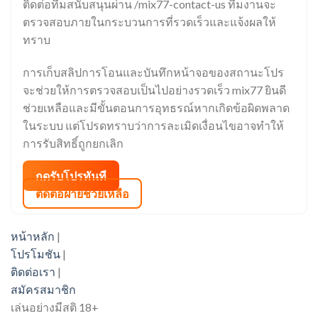
ติดต่อทีมสนับสนุนผ่าน /mix77-contact-us ทีมงานจะ
ตรวจสอบภายในกระบวนการที่รวดเร็วและแจ้งผลให้
ทราบ
การเก็บสลิปการโอนและบันทึกหน้าจอของสถานะโปร
จะช่วยให้การตรวจสอบเป็นไปอย่างรวดเร็ว mix77 ยินดี
ช่วยเหลือและมีขั้นตอนการอุทธรณ์หากเกิดข้อผิดพลาด
ในระบบ แต่โปรดทราบว่าการละเมิดเงื่อนไขอาจทำให้
การรับสิทธิ์ถูกยกเลิก
กดรับโปรทันที
ติดต่อฝ่ายช่วยเหลือ
หน้าหลัก
|
โปรโมชัน
|
ติดต่อเรา
|
สมัครสมาชิก
เล่นอย่างมีสติ 18+